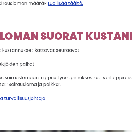
 sairausloman määrä?
Lue lisää täältä.
SLOMAN SUORAT KUSTAN
 kustannukset kattavat seuraavat:
kijöiden palkat
eus sairauslomaan, riippuu työsopimuksestasi. Voit oppia l
sa: ”Sairausloma ja palkka”.
a turvallisuusjohtaja