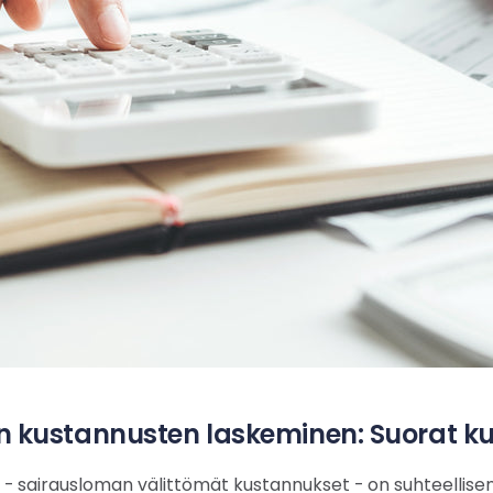
 kustannusten laskeminen: Suorat k
- sairausloman välittömät kustannukset - on suhteellise