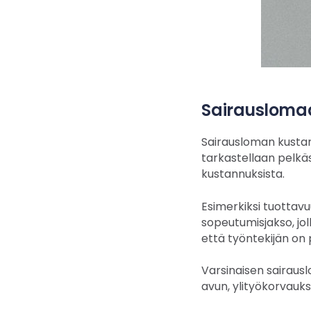
Sairauslomaan
Sairausloman kustann
tarkastellaan pelkäs
kustannuksista.
Esimerkiksi tuottavu
sopeutumisjakso, jol
että työntekijän on 
Varsinaisen sairaus
avun, ylityökorvauks