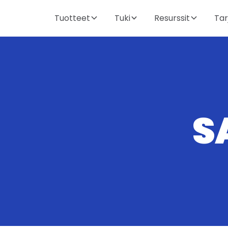
Tuotteet
Tuki
Resurssit
Tar
S