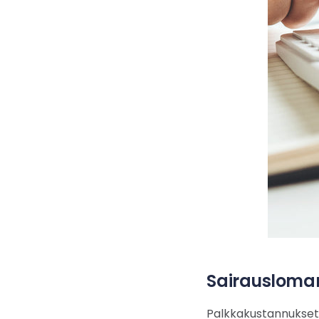
Sairausloman
Palkkakustannukset 