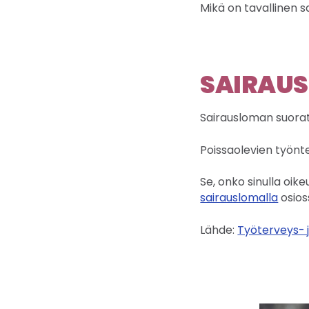
Mikä on tavallinen
SAIRAU
Sairausloman suorat
Poissaolevien työnte
Se, onko sinulla oik
sairauslomalla
osios
Lähde:
Työterveys- j