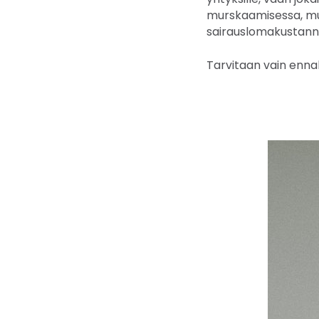
murskaamisessa, mu
sairauslomakustannu
Tarvitaan vain enna