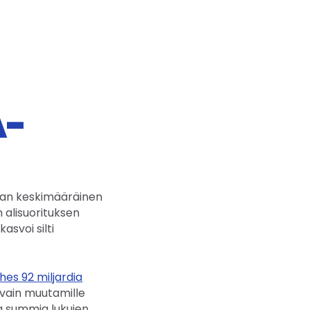
A-
nan keskimääräinen
 alisuorituksen
asvoi silti
hes 92 miljardia
 vain muutamille
uria summia lukujen