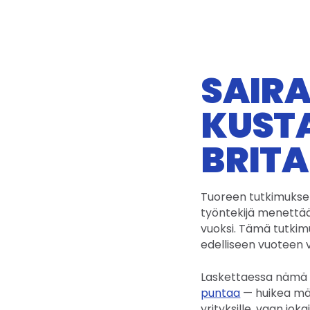
SAIR
KUST
BRIT
Tuoreen tutkimuks
työntekijä menettää 
vuoksi. Tämä tutkimu
edelliseen vuoteen 
Laskettaessa nämä t
puntaa
— huikea mää
yrityksille, vaan joka