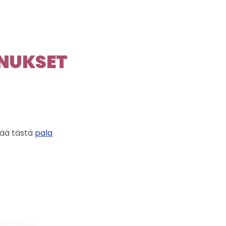
NUKSET
isää tästä
pala