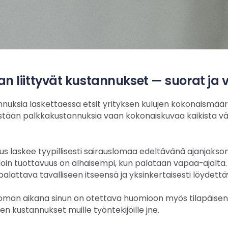
 liittyvät kustannukset — suorat ja vä
uksia laskettaessa etsit yrityksen kulujen kokonaismäärää.
tään palkkakustannuksia vaan kokonaiskuvaa kaikista väli
us laskee tyypillisesti sairauslomaa edeltävänä ajanjakson
loin tuottavuus on alhaisempi, kun palataan vapaa-ajalta. S
palattava tavalliseen itseensä ja yksinkertaisesti löydett
loman aikana sinun on otettava huomioon myös tilapäisen
en kustannukset muille työntekijöille jne.