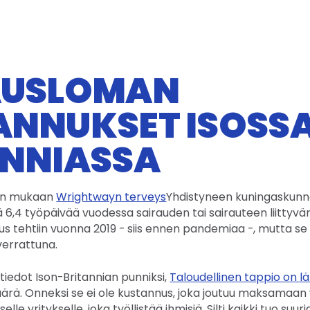
AUSLOMAN
ANNUKSET ISOSS
ANNIASSA
en mukaan
Wrightwayn terveys
Yhdistyneen kuningaskun
6,4 työpäivää vuodessa sairauden tai sairauteen liittyvän
s tehtiin vuonna 2019 - siis ennen pandemiaa -, mutta se k
verrattuna.
iedot Ison-Britannian punniksi,
Taloudellinen tappio on lä
rä. Onneksi se ei ole kustannus, joka joutuu maksamaan
iselle yritykselle, joka työllistää ihmisiä. Silti kaikki tuo su