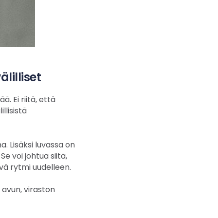
lilliset
 Ei riitä, että
llisistä
a. Lisäksi luvassa on
e voi johtua siitä,
ävä rytmi uudelleen.
 avun, viraston