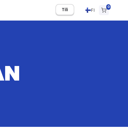
0
Tili
FI
AN