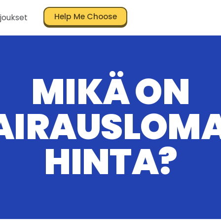
Help Me Choose
joukset
MIKÄ ON
AIRAUSLOM
HINTA?