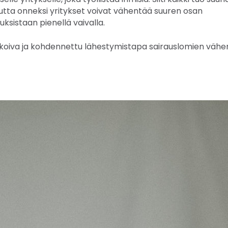
tta onneksi yritykset voivat vähentää suuren osan
ksistaan pienellä vaivalla.
koiva ja kohdennettu lähestymistapa sairauslomien vähe