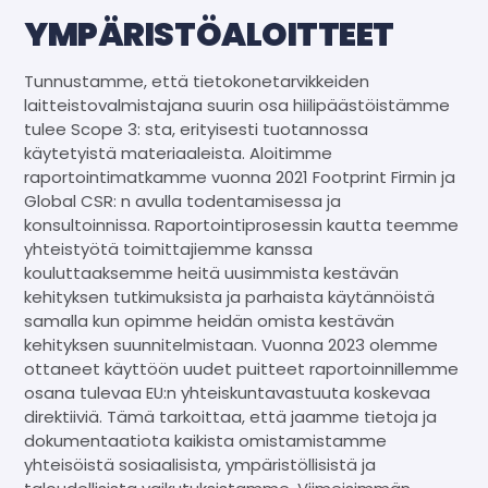
YMPÄRISTÖALOITTEET
Tunnustamme, että tietokonetarvikkeiden
laitteistovalmistajana suurin osa hiilipäästöistämme
tulee Scope 3: sta, erityisesti tuotannossa
käytetyistä materiaaleista. Aloitimme
raportointimatkamme vuonna 2021 Footprint Firmin ja
Global CSR: n avulla todentamisessa ja
konsultoinnissa. Raportointiprosessin kautta teemme
yhteistyötä toimittajiemme kanssa
kouluttaaksemme heitä uusimmista kestävän
kehityksen tutkimuksista ja parhaista käytännöistä
samalla kun opimme heidän omista kestävän
kehityksen suunnitelmistaan. Vuonna 2023 olemme
ottaneet käyttöön uudet puitteet raportoinnillemme
osana tulevaa EU:n yhteiskuntavastuuta koskevaa
direktiiviä. Tämä tarkoittaa, että jaamme tietoja ja
dokumentaatiota kaikista omistamistamme
yhteisöistä sosiaalisista, ympäristöllisistä ja