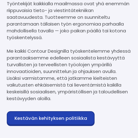
Työntekijät kaikkialla maailmassa ovat yhä enemmän
riippuvaisia tieto- ja viestintätekniikan
saatavuudesta. Tuotteemme on suunniteltu
parantamaan tällaisen työn ergonomiaa parhaalla
mahdollisella tavalla — joko paikan päällä tai kotona
työskentelyssä.
Me kaikki Contour Designilla työskentelemme yhdessä
parantaaksemme edelleen sosiaalista kestävyyttä
turvallisten ja terveellisten työolojen ympärillä
innovaatioiden, suunnittelun ja ohjauksen avulla.
Lisäksi varmistamme, että jatkamme kielteisten
vaikutusten ehkäisemistä tai lieventämistä kaikilla
keskeisillä sosiaalisen, ympäristöllisen ja taloudellisen
kestävyyden aloilla.
Kestävän kehityksen politiikka