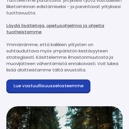
Tuotteemme parantavat yrityksesi työtä vastuullisen
liiketoiminnan edistämiseksi - ja parantavat yrityksesi
tuottavuutta.
Löydä lisätietoja, opetusohjelmia ja ohjeita
tuotteistamme
.
Ymmärrämme, että kaikkien yritysten on
suhtauduttava myös ympäristön kestävyyteen
strategisesti. Käsittelemme ilmastonmuutosta ja
muovijätteen vähentämistä ennakoivasti. Voit lukea
lisää aloitteistamme tältä sivustolta.
Lue vastuullisuusselosteemme