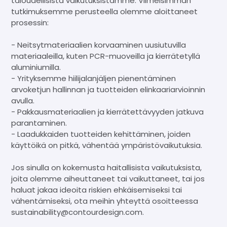
taloudellisista vaikutuksistamme. Viimeisimmän
tutkimuksemme perusteella olemme aloittaneet
prosessin:
- Neitsytmateriaalien korvaaminen uusiutuvilla
materiaaleilla, kuten PCR-muoveilla ja kierrätetyllä
aluminiumilla.
- Yrityksemme hiilijalanjäljen pienentäminen
arvoketjun hallinnan ja tuotteiden elinkaariarvioinnin
avulla.
- Pakkausmateriaalien ja kierrätettävyyden jatkuva
parantaminen.
- Laadukkaiden tuotteiden kehittäminen, joiden
käyttöikä on pitkä, vähentää ympäristövaikutuksia.
Jos sinulla on kokemusta haitallisista vaikutuksista,
joita olemme aiheuttaneet tai vaikuttaneet, tai jos
haluat jakaa ideoita riskien ehkäisemiseksi tai
vähentämiseksi, ota meihin yhteyttä osoitteessa
sustainability@contourdesign.com.