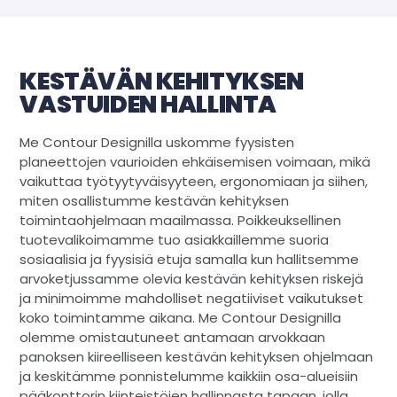
KESTÄVÄN KEHITYKSEN
VASTUIDEN HALLINTA
Me Contour Designilla uskomme fyysisten
planeettojen vaurioiden ehkäisemisen voimaan, mikä
vaikuttaa työtyytyväisyyteen, ergonomiaan ja siihen,
miten osallistumme kestävän kehityksen
toimintaohjelmaan maailmassa. Poikkeuksellinen
tuotevalikoimamme tuo asiakkaillemme suoria
sosiaalisia ja fyysisiä etuja samalla kun hallitsemme
arvoketjussamme olevia kestävän kehityksen riskejä
ja minimoimme mahdolliset negatiiviset vaikutukset
koko toimintamme aikana. Me Contour Designilla
olemme omistautuneet antamaan arvokkaan
panoksen kiireelliseen kestävän kehityksen ohjelmaan
ja keskitämme ponnistelumme kaikkiin osa-alueisiin
pääkonttorin kiinteistöjen hallinnasta tapaan, jolla