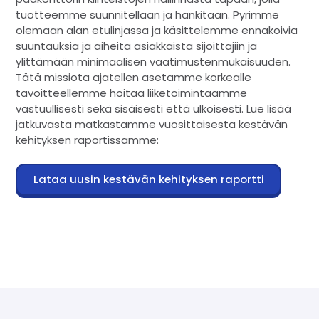
tuotteemme suunnitellaan ja hankitaan. Pyrimme
olemaan alan etulinjassa ja käsittelemme ennakoivia
suuntauksia ja aiheita asiakkaista sijoittajiin ja
ylittämään minimaalisen vaatimustenmukaisuuden.
Tätä missiota ajatellen asetamme korkealle
tavoitteellemme hoitaa liiketoimintaamme
vastuullisesti sekä sisäisesti että ulkoisesti. Lue lisää
jatkuvasta matkastamme vuosittaisesta kestävän
kehityksen raportissamme:
Lataa uusin kestävän kehityksen raportti