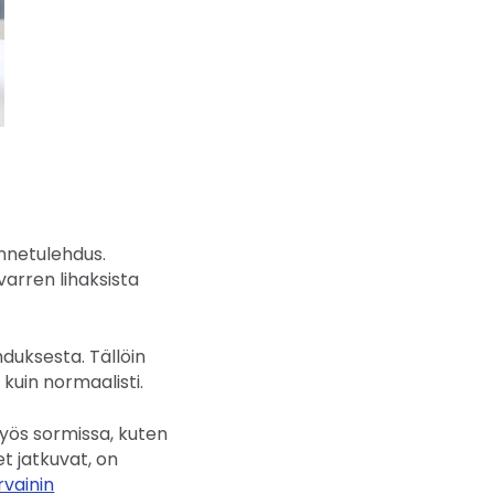
ännetulehdus.
varren lihaksista
duksesta. Tällöin
 kuin normaalisti.
myös sormissa, kuten
et jatkuvat, on
vainin