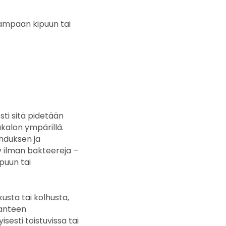
aampaan kipuun tai
sti sitä pidetään
ukalon ympärillä.
ehduksen ja
y ilman bakteereja –
ipuun tai
usta tai kolhusta,
ranteen
yisesti toistuvissa tai