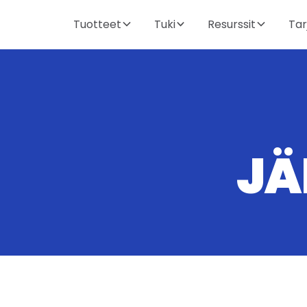
Tuotteet
Tuki
Resurssit
Tar
JÄ