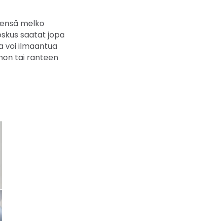
leensä melko
Joskus saatat jopa
a voi ilmaantua
umon tai ranteen