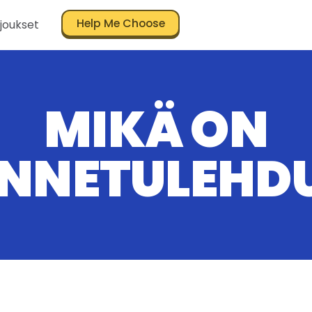
Help Me Choose
joukset
MIKÄ ON
NNETULEHD