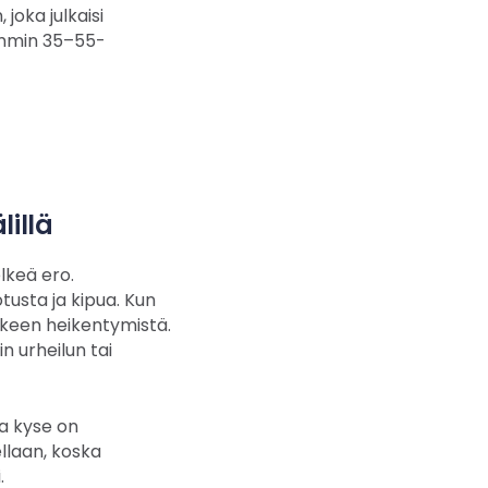
joka julkaisi
immin 35–55-
illä
lkeä ero.
tusta ja kipua. Kun
ikkeen heikentymistä.
n urheilun tai
ka kyse on
llaan, koska
.