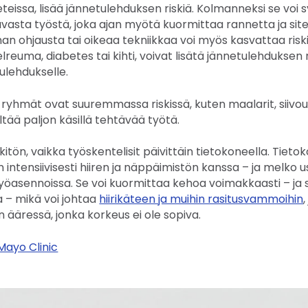
eeteissa, lisää jännetulehduksen riskiä. Kolmanneksi se voi 
tuvasta työstä, joka ajan myötä kuormittaa rannetta ja sit
man ohjausta tai oikeaa tekniikkaa voi myös kasvattaa riskiä
lreuma, diabetes tai kihti, voivat lisätä jännetulehduksen r
tulehdukselle.
n ryhmät ovat suuremmassa riskissä, kuten maalarit, siivou
ltää paljon käsillä tehtävää työtä.
skitön, vaikka työskentelisit päivittäin tietokoneella. Tiet
 intensiivisesti hiiren ja näppäimistön kanssa – ja melko u
öasennoissa. Se voi kuormittaa kehoa voimakkaasti – ja 
ta – mikä voi johtaa
hiirikäteen ja muihin rasitusvammoihin
 ääressä, jonka korkeus ei ole sopiva.
Mayo Clinic