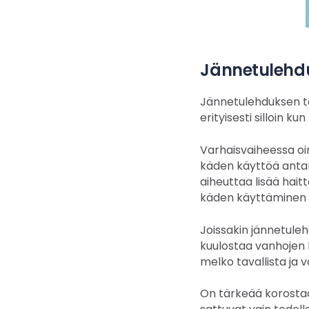
Jännetulehdu
Jännetulehduksen tä
erityisesti silloin kun
Varhaisvaiheessa oire
käden käyttöä antama
aiheuttaa lisää hait
käden käyttäminen
Joissakin jännetuleh
kuulostaa vanhojen k
melko tavallista ja
On tärkeää korostaa,