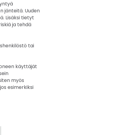
syntyä
en jänteitä. Uuden
. Lisäksi tietyt
iskiä ja tehdä
shenkilöstö tai
okoneen käyttäjät
sein
siten myös
, jos esimerkiksi