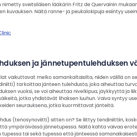
n nimetty sveitsiläisen lääkärin Fritz de Quervainin mukaan, 
en kuvauksen. Näitä ranne- ja peukalokipuja esiintyy use
linic
ehduksen ja jännetupentulehduksen väl
t vaikuttavat melko samankaltaisilta, niiden välillä on se
niitti) tarkoittaa jänteen tulehdusta, joka aiheuttaa turvo
uksen vuoksi, se voi aiheuttaa nivelkipua, jäykkyyttä ja li
ikeitä, jotka yhdistävät lihaksen luuhun. Vaiva syntyy usei
ikkeiden seurauksena, jotka kuormittavat jänteitä.
us (tenosynoviitti) sitten on? Se liittyy tendiniittiin, kos
ttä ympäröivässä jännetupessa. Näitä kahta vaivaa erote
in tupessa tai sekä tupessa että jänteessä samanaikaisesti