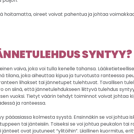
 paljon.
ää hoitamatta, oireet voivat pahentua ja johtaa voimakk
ÄNNETULEHDUS SYNTYY?
inen vaiva, joka voi tulla kenelle tahansa. Lääketieteellise
nä tilana, joka aiheuttaa kipua ja turvotusta ranteessa pe
ranteen lihakset tai jännetupet tulehtuvat. Tavallisen tul
 on siinä, että jännetulehdukseen liittyvä tulehdus synty
sen vuoksi. Tietyt väärin tehdyt toiminnot voivat johtaa k
essä ja ranteessa.
 pääasiassa kolmesta syystä. Ensinnäkin se voi johtua isk
tuppeen tai jänteisiin. Toiseksi se voi johtua peukalon tai 
 jänteet ovat joutuneet “ylitöihin”. Liiallinen kuormitus, erit