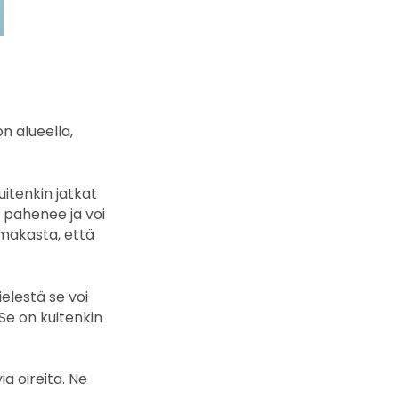
n alueella,
uitenkin jatkat
ä pahenee ja voi
imakasta, että
elestä se voi
 Se on kuitenkin
a oireita. Ne