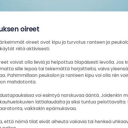
ksen oireet
rkeimmät oireet ovat kipu ja turvotus ranteen ja peukalo
 käytät niitä aktiivisesti.
et voivat olla lieviä ja helpottua tilapäisesti levolla. Jos k
tta sille lepoa tai tekemättä harjoitteita, vaiva yleens
taa. Pahimmillaan peukalon ja ranteen kipu voi olla niin vo
 on mahdotonta.
dustapauksissa voi esiintyä narskuvaa ääntä. Joidenkin mi
auhuelokuvien lattialaudalta ja siksi tuntua pelottavalta.
 vaaratonta, vaikkakin epämukavaa.
 että nämä tilat eivät aiheuta vakavia tai henkeä uhkaavi