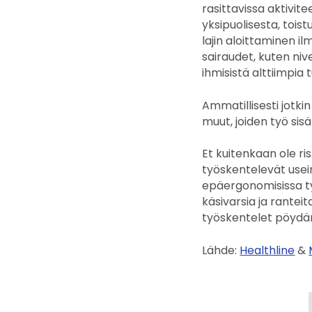
rasittavissa aktivit
yksipuolisesta, tois
lajin aloittaminen il
sairaudet, kuten nive
ihmisistä alttiimpia 
Ammatillisesti jotki
muut, joiden työ sisä
Et kuitenkaan ole ri
työskentelevät usein
epäergonomisissa ty
käsivarsia ja rantei
työskentelet pöydän
Lähde:
Healthline
&