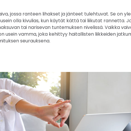
va, jossa ranteen lihakset ja jänteet tulehtuvat. Se on y
sein olla kivulias, kun käytät kättä tai liikutat rannetta. 
 naksuvan tai narisevan tuntemuksen nivelissä. Vaikka vaiv
on usein vamma, joka kehittyy haitallisten liikkeiden jatk
mituksen seurauksena.