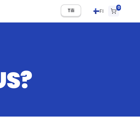
0
Tili
FI
US?