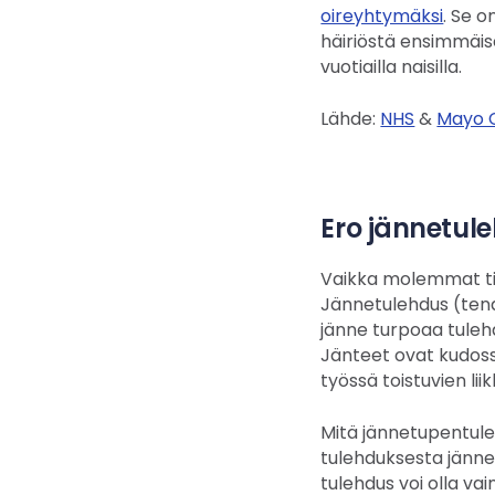
oireyhtymäksi
. Se o
häiriöstä ensimmäis
vuotiailla naisilla.
Lähde:
NHS
&
Mayo C
Ero jännetul
Vaikka molemmat tila
Jännetulehdus (tendi
jänne turpoaa tulehd
Jänteet ovat kudossä
työssä toistuvien li
Mitä jännetupentulehd
tulehduksesta jänne
tulehdus voi olla va