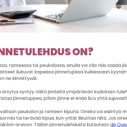
NNETULEHDUS ON?
sä, ranteessa tai peukalossa, sinulla voi olla riski saada j
änteet liukuvat kapeissa jännetupissa kulkiessaan kyynär
n ne kiinnittyvät.
ärsytys syntyy näitä jänteitä ympäröivän kudoksen tuleh
staa jännetuppea, jolloin jänne ei enää liu’u yhtä sujuvasti
havaitaan peukalon ja ranteen kipuna. Oireita voi esiintyä 
ormia tai terävää kipua, kun yrität liikuttaa niitä. Jos oire
äkärin arvioon. Tällöin jännetulehdusta kutsutaan
de Quer