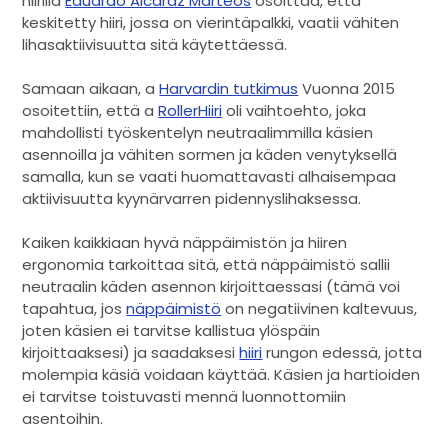
hiirillä
Eduardo Alcaraz Marteos
osoittaa, että
keskitetty hiiri, jossa on vierintäpalkki, vaatii vähiten
lihasaktiivisuutta sitä käytettäessä.
Samaan aikaan, a
Harvardin tutkimus
Vuonna 2015
osoitettiin, että a
RollerHiiri
oli vaihtoehto, joka
mahdollisti työskentelyn neutraalimmilla käsien
asennoilla ja vähiten sormen ja käden venytyksellä
samalla, kun se vaati huomattavasti alhaisempaa
aktiivisuutta kyynärvarren pidennyslihaksessa.
Kaiken kaikkiaan hyvä näppäimistön ja hiiren
ergonomia tarkoittaa sitä, että näppäimistö sallii
neutraalin käden asennon kirjoittaessasi (tämä voi
tapahtua, jos
näppäimistö
on negatiivinen kaltevuus,
joten käsien ei tarvitse kallistua ylöspäin
kirjoittaaksesi) ja saadaksesi
hiiri
rungon edessä, jotta
molempia käsiä voidaan käyttää. Käsien ja hartioiden
ei tarvitse toistuvasti mennä luonnottomiin
asentoihin.