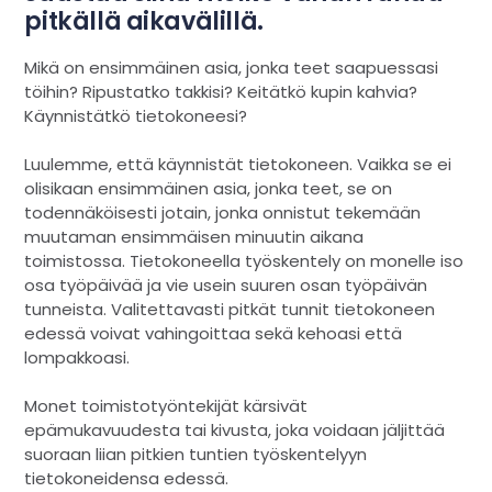
pitkällä aikavälillä.
Mikä on ensimmäinen asia, jonka teet saapuessasi
töihin? Ripustatko takkisi? Keitätkö kupin kahvia?
Käynnistätkö tietokoneesi?
Luulemme, että käynnistät tietokoneen. Vaikka se ei
olisikaan ensimmäinen asia, jonka teet, se on
todennäköisesti jotain, jonka onnistut tekemään
muutaman ensimmäisen minuutin aikana
toimistossa. Tietokoneella työskentely on monelle iso
osa työpäivää ja vie usein suuren osan työpäivän
tunneista. Valitettavasti pitkät tunnit tietokoneen
edessä voivat vahingoittaa sekä kehoasi että
lompakkoasi.
Monet toimistotyöntekijät kärsivät
epämukavuudesta tai kivusta, joka voidaan jäljittää
suoraan liian pitkien tuntien työskentelyyn
tietokoneidensa edessä.