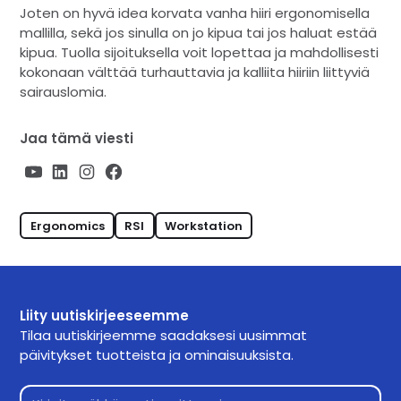
Joten on hyvä idea korvata vanha hiiri ergonomisella
mallilla, sekä jos sinulla on jo kipua tai jos haluat estää
kipua. Tuolla sijoituksella voit lopettaa ja mahdollisesti
kokonaan välttää turhauttavia ja kalliita hiiriin liittyviä
sairauslomia.
Jaa tämä viesti
Ergonomics
RSI
Workstation
Liity uutiskirjeeseemme
Tilaa uutiskirjeemme saadaksesi uusimmat
päivitykset tuotteista ja ominaisuuksista.