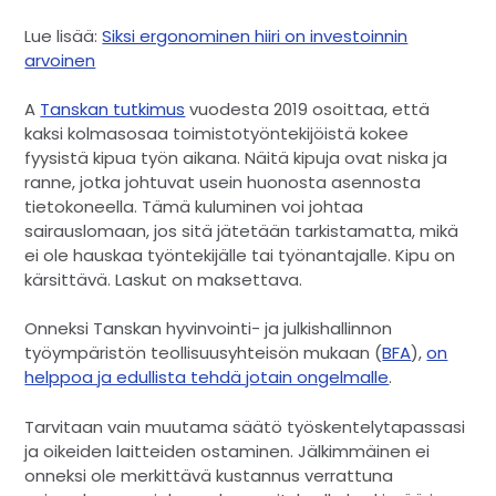
Lue lisää:
Siksi ergonominen hiiri on investoinnin
arvoinen
A
Tanskan tutkimus
vuodesta 2019 osoittaa, että
kaksi kolmasosaa toimistotyöntekijöistä kokee
fyysistä kipua työn aikana. Näitä kipuja ovat niska ja
ranne, jotka johtuvat usein huonosta asennosta
tietokoneella. Tämä kuluminen voi johtaa
sairauslomaan, jos sitä jätetään tarkistamatta, mikä
ei ole hauskaa työntekijälle tai työnantajalle. Kipu on
kärsittävä. Laskut on maksettava.
Onneksi Tanskan hyvinvointi- ja julkishallinnon
työympäristön teollisuusyhteisön mukaan (
BFA
),
on
helppoa ja edullista tehdä jotain ongelmalle
.
Tarvitaan vain muutama säätö työskentelytapassasi
ja oikeiden laitteiden ostaminen. Jälkimmäinen ei
onneksi ole merkittävä kustannus verrattuna