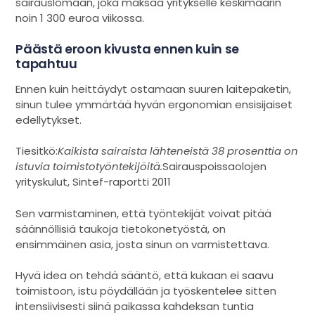
sairauslomaan, joka maksaa yritykselle keskimäärin
noin 1 300 euroa viikossa.
Päästä eroon kivusta ennen kuin se
tapahtuu
Ennen kuin heittäydyt ostamaan suuren laitepaketin,
sinun tulee ymmärtää hyvän ergonomian ensisijaiset
edellytykset.
Tiesitkö:
Kaikista sairaista lähteneistä 38 prosenttia on
istuvia toimistotyöntekijöitä.
Sairauspoissaolojen
yrityskulut, Sintef-raportti 2011
Sen varmistaminen, että työntekijät voivat pitää
säännöllisiä taukoja tietokonetyöstä, on
ensimmäinen asia, josta sinun on varmistettava.
Hyvä idea on tehdä sääntö, että kukaan ei saavu
toimistoon, istu pöydällään ja työskentelee sitten
intensiivisesti siinä paikassa kahdeksan tuntia