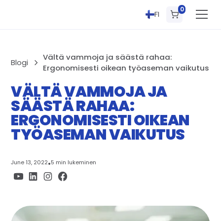
0
FI
Vältä vammoja ja säästä rahaa:
Blogi
Ergonomisesti oikean työaseman vaikutus
VÄLTÄ VAMMOJA JA
SÄÄSTÄ RAHAA:
ERGONOMISESTI OIKEAN
TYÖASEMAN VAIKUTUS
June 13, 2022
•
5 min lukeminen