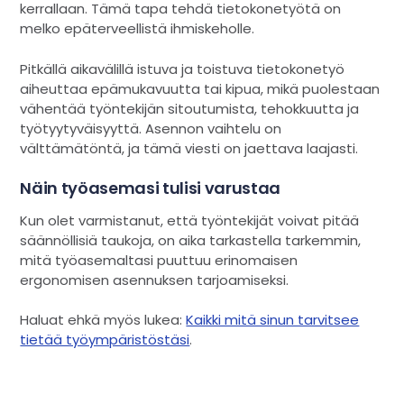
kerrallaan. Tämä tapa tehdä tietokonetyötä on
melko epäterveellistä ihmiskeholle.
Pitkällä aikavälillä istuva ja toistuva tietokonetyö
aiheuttaa epämukavuutta tai kipua, mikä puolestaan
vähentää työntekijän sitoutumista, tehokkuutta ja
työtyytyväisyyttä. Asennon vaihtelu on
välttämätöntä, ja tämä viesti on jaettava laajasti.
Näin työasemasi tulisi varustaa
Kun olet varmistanut, että työntekijät voivat pitää
säännöllisiä taukoja, on aika tarkastella tarkemmin,
mitä työasemaltasi puuttuu erinomaisen
ergonomisen asennuksen tarjoamiseksi.
Haluat ehkä myös lukea:
Kaikki mitä sinun tarvitsee
tietää työympäristöstäsi
.