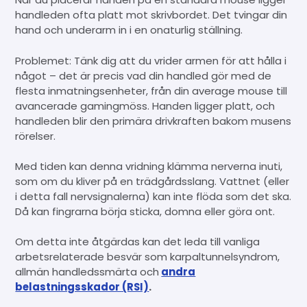
handleden ofta platt mot skrivbordet. Det tvingar din
hand och underarm in i en onaturlig ställning.
Problemet: Tänk dig att du vrider armen för att hålla i
något – det är precis vad din handled gör med de
flesta inmatningsenheter, från din average mouse till
avancerade gamingmöss. Handen ligger platt, och
handleden blir den primära drivkraften bakom musens
rörelser.
Med tiden kan denna vridning klämma nerverna inuti,
som om du kliver på en trädgårdsslang. Vattnet (eller
i detta fall nervsignalerna) kan inte flöda som det ska.
Då kan fingrarna börja sticka, domna eller göra ont.
Om detta inte åtgärdas kan det leda till vanliga
arbetsrelaterade besvär som karpaltunnelsyndrom,
allmän handledssmärta och
andra
belastningsskador (RSI)
.