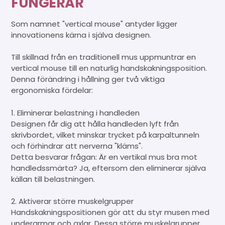
FUNGERAR
Som namnet "vertical mouse" antyder ligger
innovationens kärna i själva designen.
Till skillnad från en traditionell mus uppmuntrar en
vertical mouse till en naturlig handskakningsposition.
Denna förändring i hållning ger två viktiga
ergonomiska fördelar:
1. Eliminerar belastning i handleden
Designen får dig att hålla handleden lyft från
skrivbordet, vilket minskar trycket på karpaltunneln
och förhindrar att nerverna "kläms".
Detta besvarar frågan: Är en vertikal mus bra mot
handledssmärta? Ja, eftersom den eliminerar själva
källan till belastningen.
2. Aktiverar större muskelgrupper
Handskakningspositionen gör att du styr musen med
underarmar och axlar. Dessa större muskelgrupper