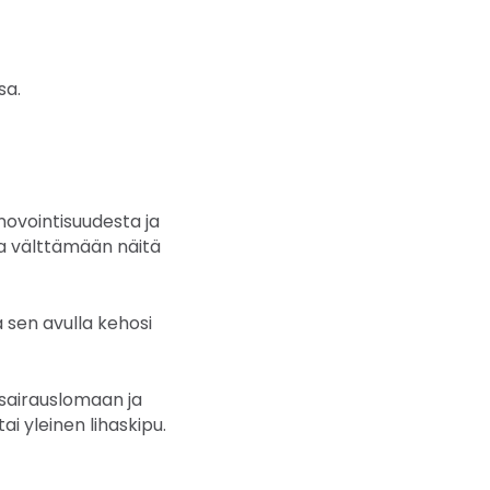
sa.
novointisuudesta ja
aa välttämään näitä
 sen avulla kehosi
a sairauslomaan ja
 tai yleinen lihaskipu.