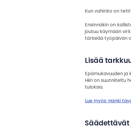
Kun vahinko on tehty
Ensinnäkin on kallist
joutuu käymään virka
tärkeää työpäivän a
Lisää tarkkuu
Epämukavuuden ja ki
Hiiri on suunnitelt
tuloksia.
Lue myös: Hanki täyd
Säädettävät 