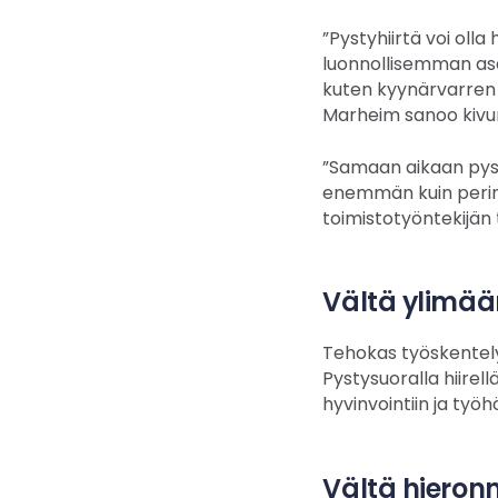
”Pystyhiirtä voi oll
luonnollisemman ase
kuten kyynärvarren 
Marheim sanoo kivun
”Samaan aikaan pyst
enemmän kuin perinte
toimistotyöntekijän 
Vältä ylimää
Tehokas työskentely 
Pystysuoralla hiirel
hyvinvointiin ja työhö
Vältä hieron