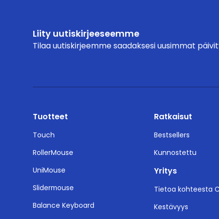
Liity uutiskirjeeseemme
Tilaa uutiskirjeemme saadaksesi uusimmat päivity
Tuotteet
Ratkaisut
Touch
Bestsellers
RollerMouse
Kunnostettu
UniMouse
Yritys
Slidermouse
Tietoa kohteesta 
Balance Keyboard
Kestävyys