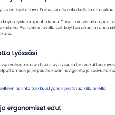
, se on käsiteltävä. Tämä voi olla sekä kallista että aikaa 
a käydä fysioterapeutin luona. Toiselle se vie aikaa pois töis
-aikana. Pystyhiiren avulla voit käyttää aikaa ja rahaa si
ikana.
tta työssäsi
vun vähentämisen lisäksi pystysuora hiiri vaikuttaa myös
u helpottamaan ja nopeuttamaan navigointia ja saavuttam
ellinen hallinta tarkkuustyöhön pystysuoralla hiirellä.
ja ergonomiset edut