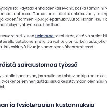
a hyödyllistä käyttää ennaltaehkäisevänä, koska tämän hiir
nnon ranteessa. Tämän on osoitettu ehkäisevän yleisimpi
ja käden/sormien kipua ja epämukavuutta, Norjan HSE-kon
ehkäisyn yhteydessä. Hän lisää:
ysuora hiiri, kuten
Unimouse
toimii siten, että vaihtelet h
isellä tietokonehiirellä. Ja vaihtelu on tärkein asia, joho
tulisi keskittyä kivun ja vammojen vähentämisessä.”
räistä sairauslomaa työssä
voi olla haastavaa, jos sinulla on toistuvien kipujen takia
lä työskenteleminen auttaa sinua keskittymään olennaisiin 
si.
nan ja fysioterapian kustannuksia