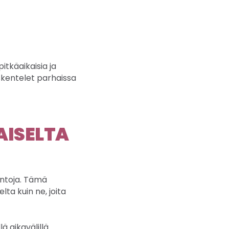
pitkäaikaisia ja
öskentelet parhaissa
AISELTA
entoja. Tämä
lta kuin ne, joita
ä aikavälillä.