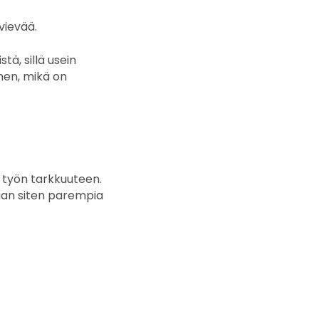
vievää.
tä, sillä usein
ihen, mikä on
 työn tarkkuuteen.
aan siten parempia