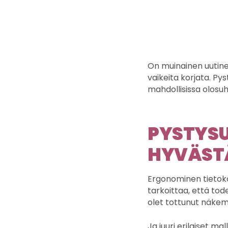
On muinainen uutinen,
vaikeita korjata. Py
mahdollisissa olosuh
PYSTYSU
HYVÄST
Ergonominen tietoko
tarkoittaa, että tode
olet tottunut näke
Ja juuri erilaiset ma