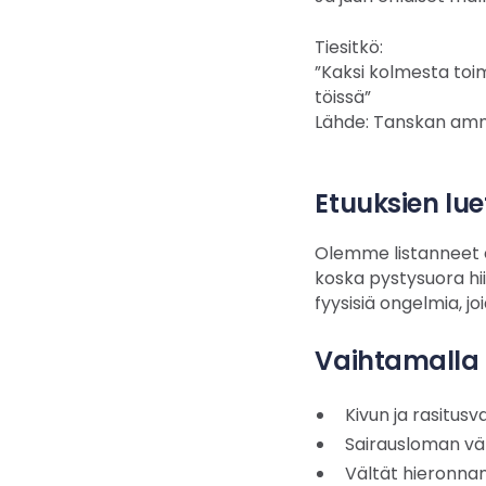
Tiesitkö:
”Kaksi kolmesta toim
töissä”
Lähde: Tanskan amma
Etuuksien lue
Olemme listanneet ed
koska pystysuora hii
fyysisiä ongelmia, j
Vaihtamalla 
Kivun ja rasitus
Sairausloman v
Vältät hieronnan