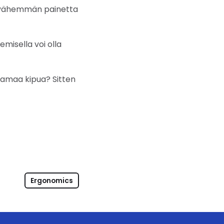
at vähemmän painetta
emisella voi olla
ttamaa kipua? Sitten
Ergonomics