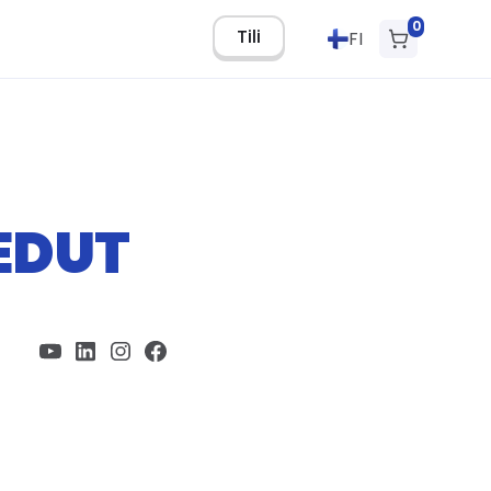
0
Tili
FI
EDUT