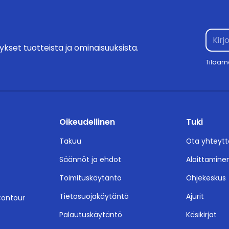
kset tuotteista ja ominaisuuksista.
Tilaam
Oikeudellinen
Tuki
Takuu
Ota yhteytt
Säännöt ja ehdot
Aloittamine
Toimituskäytäntö
Ohjekeskus
Tietosuojakäytäntö
Ajurit
Contour
Palautuskäytäntö
Käsikirjat