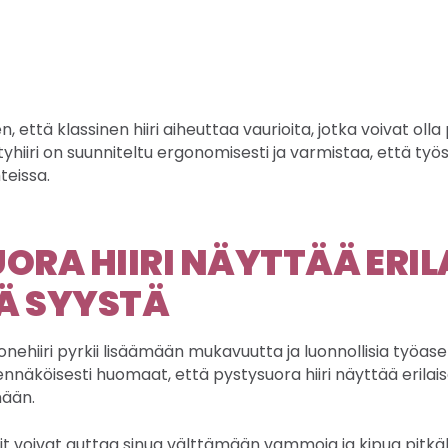
 että klassinen hiiri aiheuttaa vaurioita, jotka voivat olla 
styhiiri on suunniteltu ergonomisesti ja varmistaa, että ty
teissa.
ORA HIIRI NÄYTTÄÄ ERIL
Ä SYYSTÄ
nehiiri pyrkii lisäämään mukavuutta ja luonnollisia työas
nnäköisesti huomaat, että pystysuora hiiri näyttää erilaise
mään.
llit voivat auttaa sinua välttämään vammoja ja kipua pitkäll