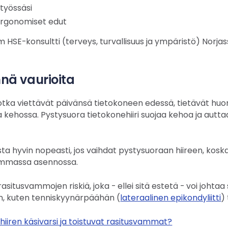
 työssäsi
ergonomiset edut
 HSE-konsultti (terveys, turvallisuus ja ympäristö) Norjas
nnä vaurioita
otka viettävät päivänsä tietokoneen edessä, tietävät huo
a kehossa. Pystysuora tietokonehiiri suojaa kehoa ja autt
ta hyvin nopeasti, jos vaihdat pystysuoraan hiireen, koska
emmassa asennossa.
rasitusvammojen riskiä, joka - ellei sitä estetä - voi johta
n, kuten tenniskyynärpäähän (
lateraalinen epikondyliitti
)
hiiren käsivarsi ja toistuvat rasitusvammat?