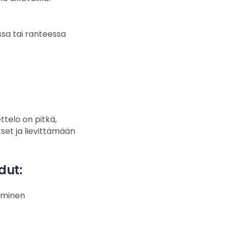
ssa tai ranteessa
ttelo on pitkä,
set ja lievittämään
dut:
täminen