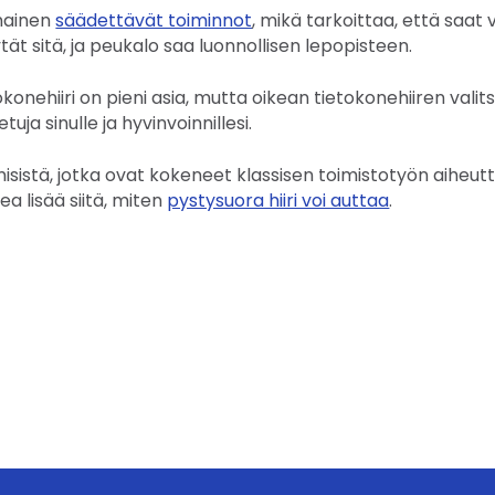
mainen
säädettävät toiminnot
, mikä tarkoittaa, että sa
ät sitä, ja peukalo saa luonnollisen lepopisteen.
okonehiiri on pieni asia, mutta oikean tietokonehiiren valits
tuja sinulle ja hyvinvoinnillesi.
hmisistä, jotka ovat kokeneet klassisen toimistotyön aiheu
kea lisää siitä, miten
pystysuora hiiri voi auttaa
.