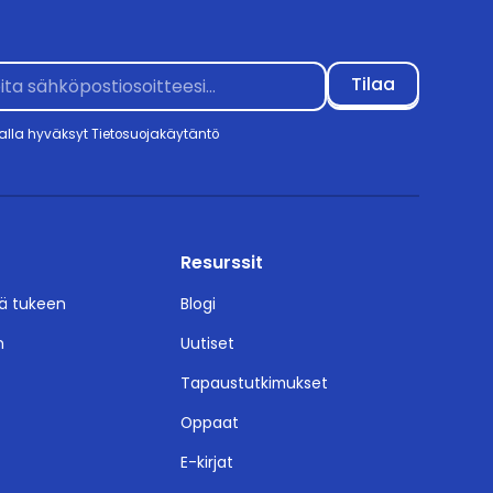
alla hyväksyt
Tietosuojakäytäntö
Resurssit
ä tukeen
Blogi
n
Uutiset
Tapaustutkimukset
Oppaat
E-kirjat