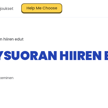
Help Me Choose
joukset
n hiiren edut
SUORAN HIIREN 
ukeminen