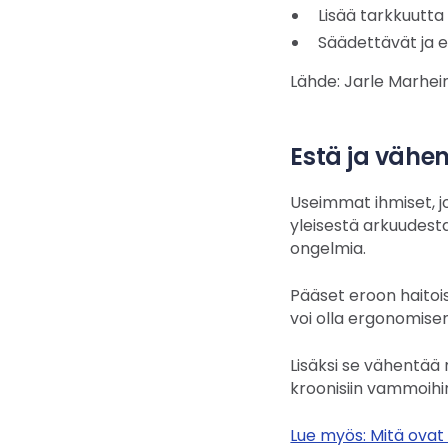
Lisää tarkkuutta
Säädettävät ja 
Lähde: Jarle Marheim
Estä ja vähe
Useimmat ihmiset, j
yleisestä arkuudest
ongelmia.
Pääset eroon haitois
voi olla ergonomis
Lisäksi se vähentää 
kroonisiin vammoihi
Lue myös: Mitä ovat 