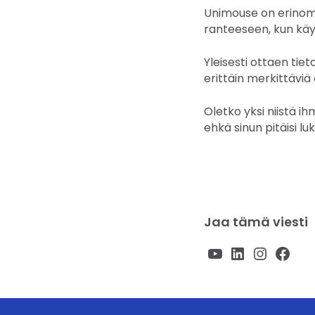
Unimouse on erino
ranteeseen, kun käyt
Yleisesti ottaen tiet
erittäin merkittäviä e
Oletko yksi niistä i
ehkä sinun pitäisi lu
Jaa tämä viesti