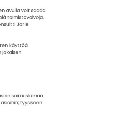
en avulla voit saada
ä toimistovaivoja,
sultti Jarle
iiren käyttöä
n jokaisen
 usein sairauslomaa.
asioihin; fyysiseen