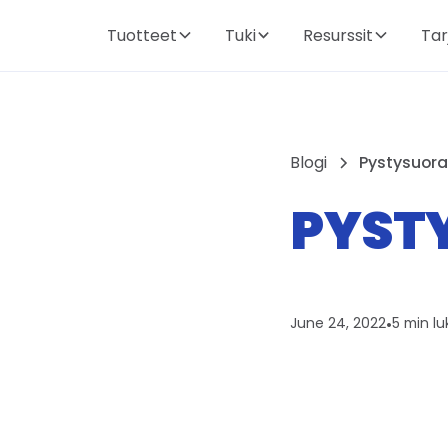
Tuotteet
Tuki
Resurssit
Tar
Blogi
Pystysuora
PYSTY
June 24, 2022
•
5 min l