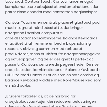
touchpad, Contour Touch. Contour lancerer også
komplementære arbejdsstationskombinationer, der
parrer disse enheder med centrerede pegløsninger.
Contour Touch er en centralt placeret glastouchpad
med integreret håndledsstøtte, der bringer
navigation i bærbar computer til
arbejdsstationsopsætningerne. Balance Keyboards
er udviklet til at fremme en bedre kropsholdning,
responsiv skrivning sammen med forbedret
produktivitet, mens du skifter fra navigationsopgaver
og skriveopgaver. Og de er designet til perfekt at
passe til Contours centrerede pegeenheder. De nye
arbejdsstationskombinationer er: Balance Keyboard i
Full-Size med Contour Touch som en soft combo og
Balance Keyboard Mid‑Size med RollerMouse Red som
en hård pakke.
„Brugere fortæller os, at de har brug for
arbejdspladsværktøjer, der reducerer belastningen
uden at ofre fortrolighed eller effektivitet,“ sagde