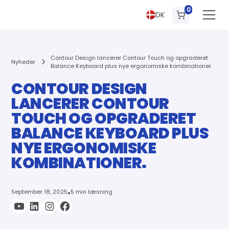
0
DK
Contour Design lancerer Contour Touch og opgraderet
Nyheder
Balance Keyboard plus nye ergonomiske kombinationer.
CONTOUR DESIGN
LANCERER CONTOUR
TOUCH OG OPGRADERET
BALANCE KEYBOARD PLUS
NYE ERGONOMISKE
KOMBINATIONER.
September 18, 2025
•
5 min læsning