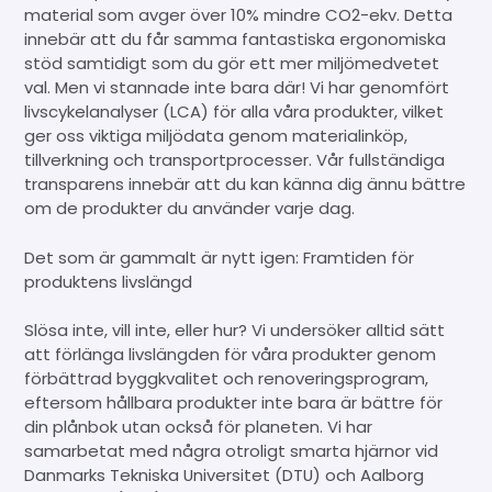
material som avger över 10% mindre CO2-ekv. Detta
innebär att du får samma fantastiska ergonomiska
stöd samtidigt som du gör ett mer miljömedvetet
val. Men vi stannade inte bara där! Vi har genomfört
livscykelanalyser (LCA) för alla våra produkter, vilket
ger oss viktiga miljödata genom materialinköp,
tillverkning och transportprocesser. Vår fullständiga
transparens innebär att du kan känna dig ännu bättre
om de produkter du använder varje dag.
Det som är gammalt är nytt igen: Framtiden för
produktens livslängd
Slösa inte, vill inte, eller hur? Vi undersöker alltid sätt
att förlänga livslängden för våra produkter genom
förbättrad byggkvalitet och renoveringsprogram,
eftersom hållbara produkter inte bara är bättre för
din plånbok utan också för planeten. Vi har
samarbetat med några otroligt smarta hjärnor vid
Danmarks Tekniska Universitet (DTU) och Aalborg