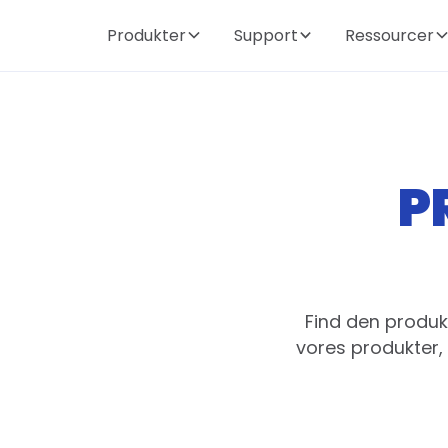
Produkter
Support
Ressourcer
P
Find den produk
vores produkter,