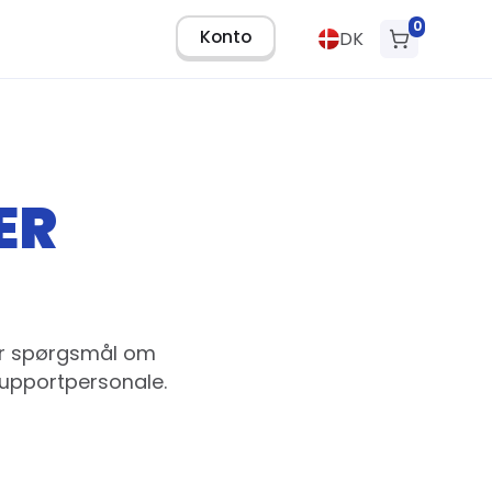
0
Konto
DK
ER
har spørgsmål om
supportpersonale.