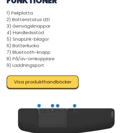
FUNKTIONER
1) Pekplatta
2) Batteristatus LED
3) Genvägsknappar
4) Handledsstöd
5) SnapLink-bilagor
6) Batterilucka
7) Bluetooth-knapp
8) På/av-omkopplare
9) Laddningsport
Visa produkthandböcker