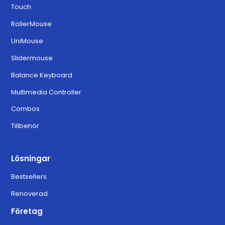
Touch
Download for MacOS Ventura,
6.3.0
RollerMouse
Sonoma, and Sequoia
UniMouse
Slidermouse
Balance Keyboard
Multimedia Controller
Combos
Tillbehör
Lösningar
Bestsellers
Renoverad
Företag