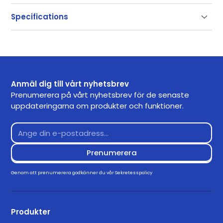
Support
Specifications
Our documentation gets you up and running quickly
and easily. If you have any questions use the links
SKU
3051
below or contact our support.
Getting Started
Anmäl dig till vårt nyhetsbrev
Frequently Asked Questions
Prenumerera på vårt nyhetsbrev för de senaste
uppdateringarna om produkter och funktioner.
Returns
Contact Support
Downloads
Drivers
Genom att prenumerera godkänner du vår
Sekretesspolicy
Download for Windows 11
3.3.0
Produkter