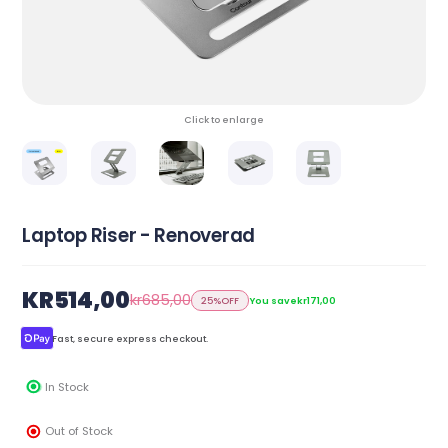
Click to enlarge
Laptop Riser - Renoverad
KR514,00
kr685,00
25%
OFF
You save
kr171,00
Fast, secure express checkout.
In Stock
Out of Stock