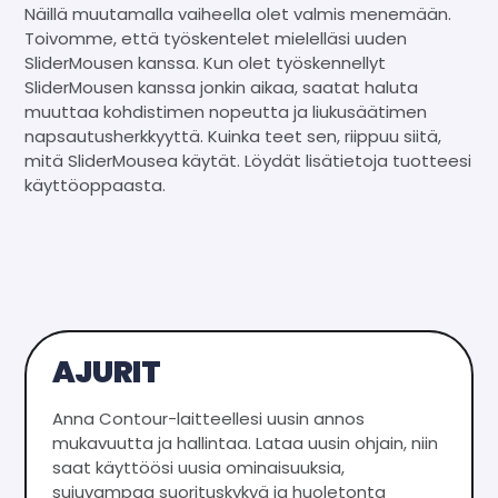
Näillä muutamalla vaiheella olet valmis menemään.
Toivomme, että työskentelet mielelläsi uuden
SliderMousen kanssa. Kun olet työskennellyt
SliderMousen kanssa jonkin aikaa, saatat haluta
muuttaa kohdistimen nopeutta ja liukusäätimen
napsautusherkkyyttä. Kuinka teet sen, riippuu siitä,
mitä SliderMousea käytät. Löydät lisätietoja tuotteesi
käyttöoppaasta.
AJURIT
Anna Contour-laitteellesi uusin annos
mukavuutta ja hallintaa. Lataa uusin ohjain, niin
saat käyttöösi uusia ominaisuuksia,
sujuvampaa suorituskykyä ja huoletonta