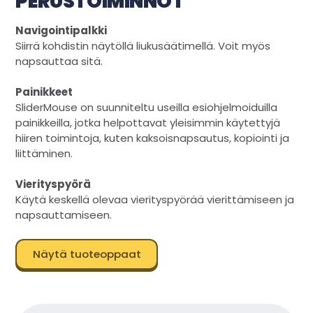
PERUSTOIMINNOT
Navigointipalkki
Siirrä kohdistin näytöllä liukusäätimellä. Voit myös
napsauttaa sitä.
Painikkeet
SliderMouse on suunniteltu useilla esiohjelmoiduilla
painikkeilla, jotka helpottavat yleisimmin käytettyjä
hiiren toimintoja, kuten kaksoisnapsautus, kopiointi ja
liittäminen.
Vierityspyörä
Käytä keskellä olevaa vierityspyörää vierittämiseen ja
napsauttamiseen.
Näytä tuoteoppaat