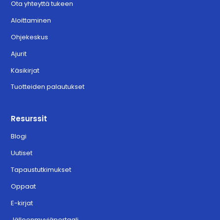
Ota yhteyttä tukeen
Aloittaminen
Ohjekeskus
Ajurit
Käsikirjat
Tuotteiden palautukset
Resurssit
Blogi
Uutiset
Tapaustutkimukset
Oppaat
E-kirjat
Jälleenmyyjäportaali