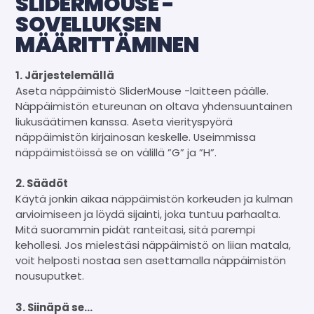
SLIDERMOUSE -
SOVELLUKSEN
MÄÄRITTÄMINEN
1. Järjestelemällä
Aseta näppäimistö SliderMouse -laitteen päälle.
Näppäimistön etureunan on oltava yhdensuuntainen
liukusäätimen kanssa. Aseta vierityspyörä
näppäimistön kirjainosan keskelle. Useimmissa
näppäimistöissä se on välillä ”G” ja ”H”.
2. Säädöt
Käytä jonkin aikaa näppäimistön korkeuden ja kulman
arvioimiseen ja löydä sijainti, joka tuntuu parhaalta.
Mitä suorammin pidät ranteitasi, sitä parempi
kehollesi. Jos mielestäsi näppäimistö on liian matala,
voit helposti nostaa sen asettamalla näppäimistön
nousuputket.
3. Siinäpä se...