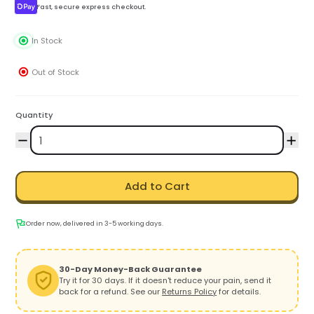
Fast, secure express checkout.
In Stock
Out of Stock
Quantity
Add to Cart
Order now, delivered in 3-5 working days.
30-Day Money-Back Guarantee
Try it for 30 days. If it doesn't reduce your pain, send it
back for a refund. See our
Returns Policy
for details.