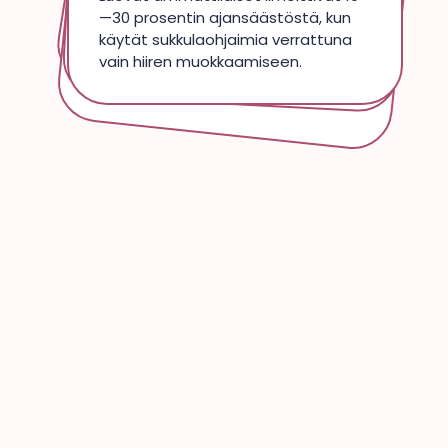
ius
Ihanteellinen pieniin studioihin,
obiilisarjoihin tai toissijaisiin
ohjaim
Suunniteltu sopimaan mihin tahansa työpöydällesi ja
—30 prosentin ajansäästöstä, kun
m
iin.
käytät sukkulaohjaimia verrattuna
sovellusten kanssa.
vain hiiren muokkaamiseen.
työskentelemään mukavasti molemmilta puolilta.