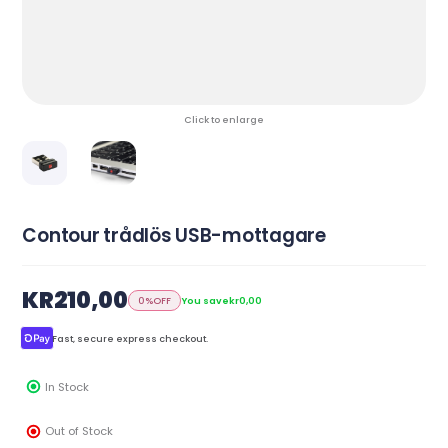
Click to enlarge
Contour trådlös USB-mottagare
KR210,00
0%
OFF
You save
kr0,00
Fast, secure express checkout.
In Stock
Out of Stock