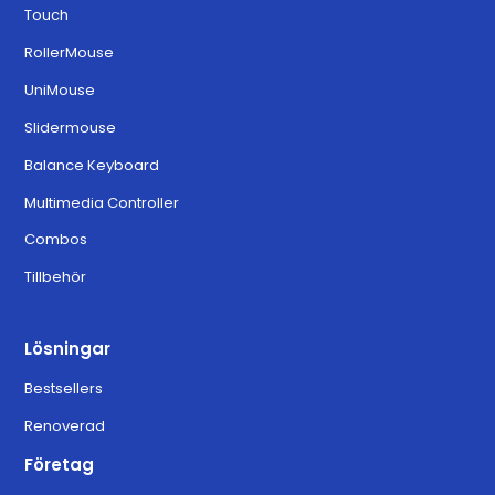
Touch
Download for MacOS Ventura,
6.3.0
RollerMouse
Sonoma, and Sequoia
UniMouse
Slidermouse
Balance Keyboard
Multimedia Controller
Combos
Tillbehör
Lösningar
Bestsellers
Renoverad
Företag