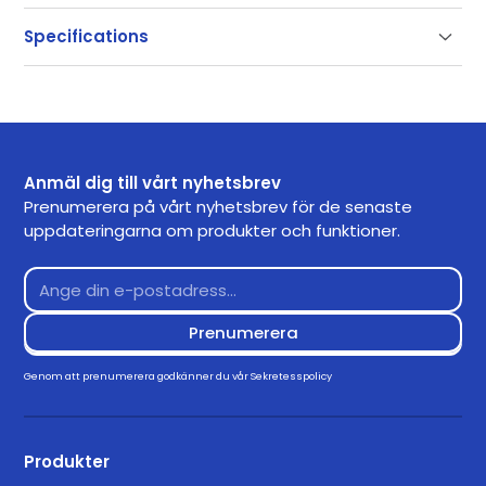
Support
Specifications
Our documentation gets you up and running quickly
and easily. If you have any questions use the links
SKU
RM-DONGLE
below or contact our support.
Getting Started
Anmäl dig till vårt nyhetsbrev
Frequently Asked Questions
Prenumerera på vårt nyhetsbrev för de senaste
uppdateringarna om produkter och funktioner.
Returns
Contact Support
Downloads
Drivers
Genom att prenumerera godkänner du vår
Sekretesspolicy
Download for Windows 11
3.3.0
Produkter