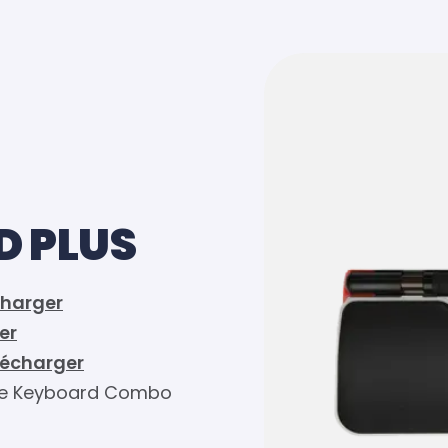
D PLUS
charger
er
lécharger
Size Keyboard Combo