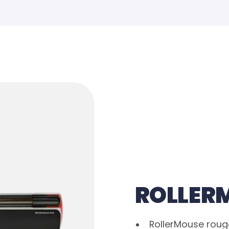
ROLLER
RollerMouse rouge